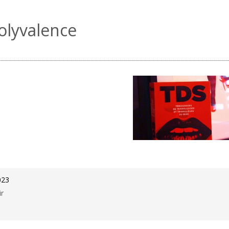
olyvalence
023
ir