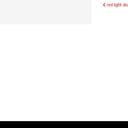
Naviga
red light dis
de
l’article