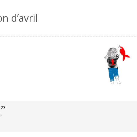
n d’avril
023
ir