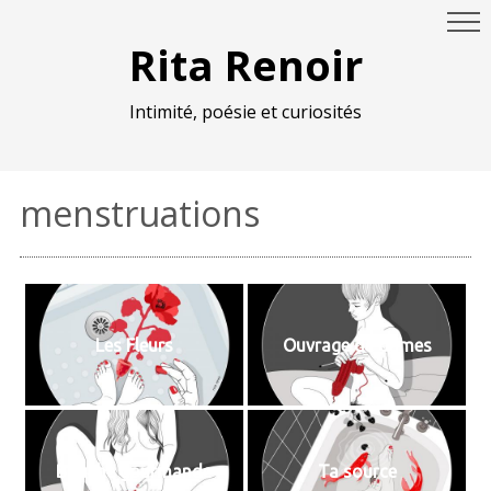
Rita Renoir
Intimité, poésie et curiosités
menstruations
Les Fleurs
Ouvrage de dames
Bouche gourmande
Ta source