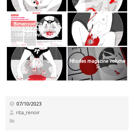
Bimensuel En marche
mutualité chrétienne n°
Dirty talk
1689 24 février 2022
Nhudes magazine volume
Sale
5
07/10/2023
rita_renoir