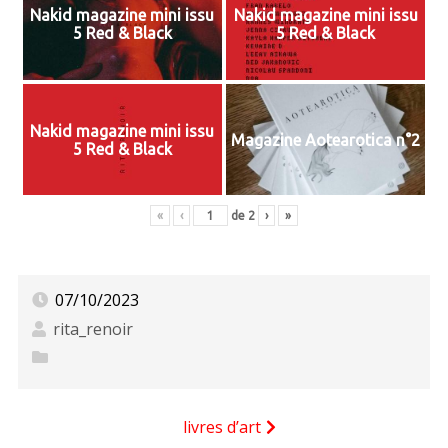
Nakid magazine mini issu
Nakid magazine mini issu
5 Red & Black
5 Red & Black
Nakid magazine mini issu
Magazine Aotearotica n°2
5 Red & Black
«
‹
de
2
›
»
07/10/2023
rita_renoir
Navigation
livres d’art