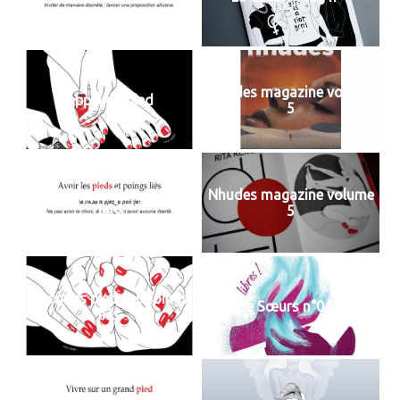
Nhudes magazine volume
Appel du pied
5
Avoir les pieds et poings
Nhudes magazine volume
liés
5
Avoir les pieds et poings
Revue Sœurs n°0 Libres
liés