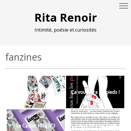
Rita Renoir
Intimité, poésie et curiosités
fanzines
Le Castor Mag n°3
Ça vous fera les pieds !
Le Castor Mag n°3
Ça vous fera les pieds !