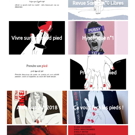
Vivre sur un grand pied
Revue Sœurs n°0 Libres
Vivre sur un grand pied
Hystérique n°1
Prendre son pied
Prendre son pied
Alwomanach 2018
Ça vous fera les pieds !