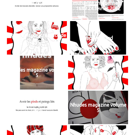
Appel du pied
mutualité chrétienne n°
1689 24 février 2022
Mademoiselle, créatrice de
Appel du pied
baisers
Nhudes magazine volume
Trevi, femme fontaine
5
Avoir les pieds et poings
Nhudes magazine volume
liés
5