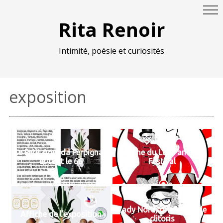
Rita Renoir
Intimité, poésie et curiosités
exposition
Le Petit Agenda Perpignan
Affiche du Love and Sex
et tout le 66
Festival
Lady Nora, dresseuse de
Affiche de l'exposition
clitoris