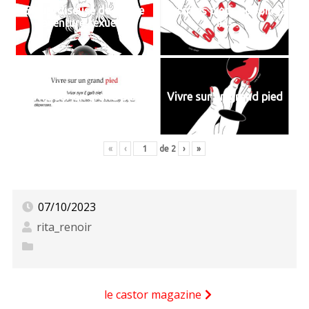
Bleue, diseuse de bonne
Avoir les pieds et poings
aventure sexuelle
liés
Vivre sur un grand pied
Vivre sur un grand pied
«
‹
de
2
›
»
07/10/2023
rita_renoir
Navigation
le castor magazine