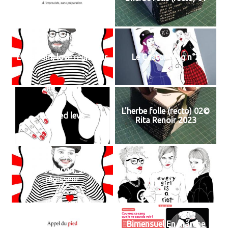
Love Sam, love régisseur
Le Castor Mag n°2
L'herbe folle (recto) 02©
Au pied levé
Rita Renoir 2023
Sweet Marvin, sweet
Le Castor Mag n°1
régisseur
Bimensuel En marche