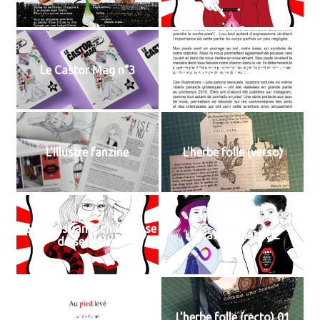
Le Castor Mag n°3
Ça vous fera les pieds !
L'illustre fanzine
L'herbe folle (verso)
Spicy Cristiana, charmeuse
Le Castor Mag n°2
de serpents
Au pied levé
L'herbe folle (recto) 01