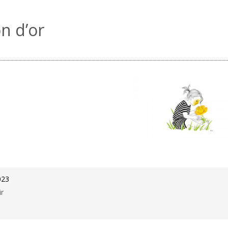
n d’or
023
ir