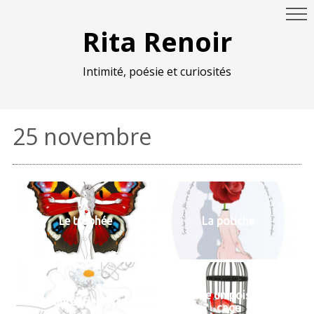
Rita Renoir
Intimité, poésie et curiosités
25 novembre
Le trophée
La potiche
Comme un poisson en
Conter fleurette
cage