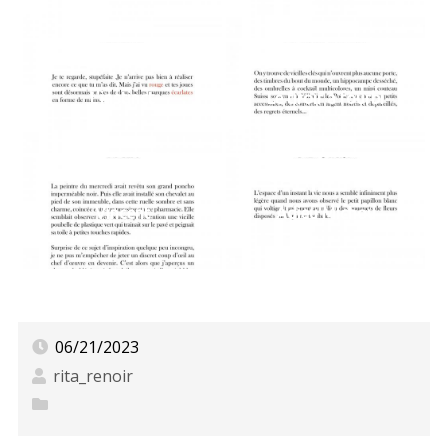
L'instinct
Le tiroir à fourbi
Vincent
Adieu Michou
06/21/2023
rita_renoir