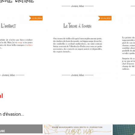
al
n d’évasion…